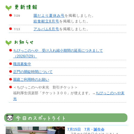
更新情報
園だより夏休み号
を掲載しました。
7/29
給食献立8月号
を掲載しました。
アルバム6月号
を掲載しました。
7/13
お知らせ
ちびっこのへや 受け入れ縮小期間の延長につきまして
（2026/7/29）
職員募集中
正門の開錠時間について
園庭ご利用時のお願い
＜ちびっこのへや末光 割引チケット＞
福利厚生倶楽部「チケット３００」が使えます。→
ちびっこのへや末
光
今日のスポットライト