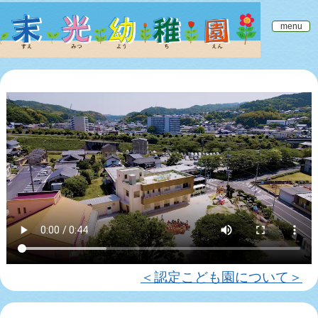
menu
menu
＜認定こども園について＞